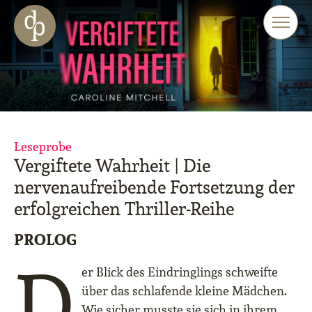
Zum Haupt-Inhalt springen
Zur Navigation springen
Zur Website-Suche springen
Leseprobe
Vergiftete Wahrheit | Die
nervenaufreibende Fortsetzung der
erfolgreichen Thriller-Reihe
PROLOG
D
er Blick des Eindringlings schweifte
über das schlafende kleine Mädchen.
Wie sicher musste sie sich in ihrem