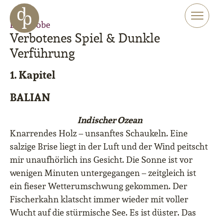
Zum Haupt-Inhalt springen
Zur Navigation springen
Leseprobe
Zur Website-Suche springen
Verbotenes Spiel & Dunkle
Verführung
1. Kapitel
BALIAN
Indischer Ozean
Knarrendes Holz – unsanftes Schaukeln. Eine
salzige Brise liegt in der Luft und der Wind peitscht
mir unaufhörlich ins Gesicht. Die Sonne ist vor
wenigen Minuten untergegangen – zeitgleich ist
ein fieser Wetterumschwung gekommen. Der
Fischerkahn klatscht immer wieder mit voller
Wucht auf die stürmische See. Es ist düster. Das