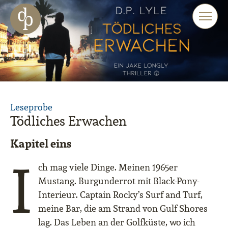
Zum Haupt-Inhalt springen
Zur Navigation springen
Zur Website-Suche springen
Leseprobe
Tödliches Erwachen
Kapitel eins
I
ch mag viele Dinge. Meinen 1965er
Mustang. Burgunderrot mit Black-Pony-
Interieur. Captain Rocky’s Surf and Turf,
meine Bar, die am Strand von Gulf Shores
lag. Das Leben an der Golfküste, wo ich