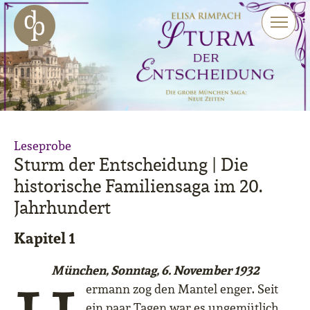
Zum Haupt-Inhalt springen
Zur Navigation springen
Zur Website-Suche springen
Leseprobe
Sturm der Entscheidung | Die
historische Familiensaga im 20.
Jahrhundert
Kapitel 1
München, Sonntag, 6. November 1932
ermann zog den Mantel enger. Seit
ein paar Tagen war es ungemütlich