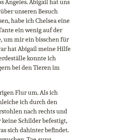
 Angeles. Abigail hat uns
 über unseren Besuch
isen, habe ich Chelsea eine
Tante ein wenig auf der
 um mir ein bisschen für
r hat Abigail meine Hilfe
erdeställe konnte ich
gern bei den Tieren im
gen Flur um. Als ich
schleiche ich durch den
rstohlen nach rechts und
 keine Schilder befestigt,
s sich dahinter befindet.
versuchen, Tae-sung