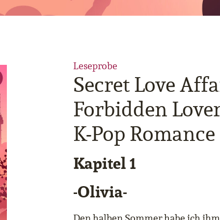
Leseprobe
Secret Love Affa
Forbidden Love
K-Pop Romance
Kapitel 1
-Olivia-
Den halben Sommer habe ich ihm 