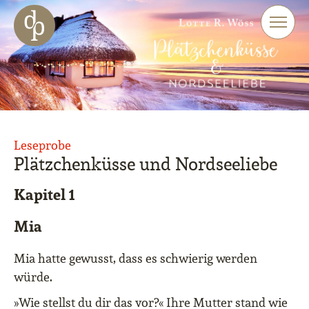
Zum Haupt-Inhalt springen
Zur Navigation springen
Zur Website-Suche springen
Leseprobe
Plätzchenküsse und Nordseeliebe
Kapitel 1
Mia
Mia hatte gewusst, dass es schwierig werden
würde.
»Wie stellst du dir das vor?« Ihre Mutter stand wie