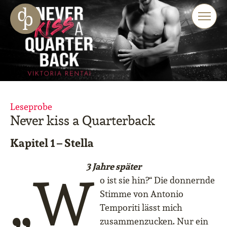
Zum Haupt-Inhalt springen
Zur Navigation springen
Zur Website-Suche springen
Leseprobe
Never kiss a Quarterback
Kapitel 1 – Stella
3 Jahre später
„W
o ist sie hin?“ Die donnernde
Stimme von Antonio
Temporiti lässt mich
zusammenzucken. Nur ein