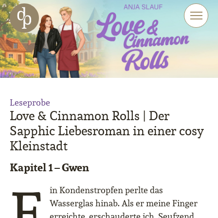
Zum Haupt-Inhalt springen
Zur Navigation springen
Zur Website-Suche springen
Leseprobe
Love & Cinnamon Rolls | Der
Sapphic Liebesroman in einer cosy
Kleinstadt
Kapitel 1 – Gwen
E
in Kondenstropfen perlte das
Wasserglas hinab. Als er meine Finger
erreichte, erschauderte ich. Seufzend