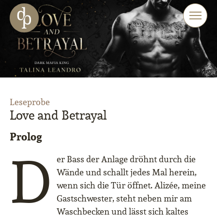
Zum Haupt-Inhalt springen
Zur Navigation springen
Zur Website-Suche springen
Leseprobe
Love and Betrayal
Prolog
D
er Bass der Anlage dröhnt durch die
Wände und schallt jedes Mal herein,
wenn sich die Tür öffnet. Alizée, meine
Gastschwester, steht neben mir am
Waschbecken und lässt sich kaltes