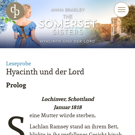
Zum Haupt-Inhalt springen
Zur Navigation springen
Zur Website-Suche springen
Leseprobe
Hyacinth und der Lord
Prolog
Lochinver, Schottland
Januar 1818
S
eine Mutter würde sterben.
Lachlan Ramsey stand an ihrem Bett,
blickte in ihr verfallenes Gesicht hinab