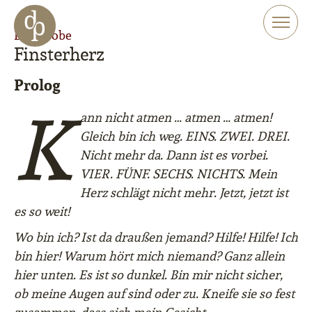
Zum Haupt-Inhalt springen
Zur Navigation springen
Leseprobe
Zur Website-Suche springen
Finsterherz
Prolog
K
ann nicht atmen … atmen … atmen!
Gleich bin ich weg. EINS. ZWEI. DREI.
Nicht mehr da. Dann ist es vorbei.
VIER. FÜNF. SECHS. NICHTS. Mein
Herz schlägt nicht mehr. Jetzt, jetzt ist
es so weit!
Wo bin ich? Ist da draußen jemand? Hilfe! Hilfe! Ich
bin hier! Warum hört mich niemand? Ganz allein
hier unten. Es ist so dunkel. Bin mir nicht sicher,
ob meine Augen auf sind oder zu. Kneife sie so fest