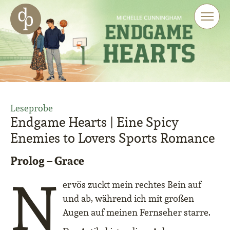
Zum Haupt-Inhalt springen
Zur Navigation springen
Zur Website-Suche springen
Leseprobe
Endgame Hearts | Eine Spicy
Enemies to Lovers Sports Romance
Prolog – Grace
N
ervös zuckt mein rechtes Bein auf
und ab, während ich mit großen
Augen auf meinen Fernseher starre.