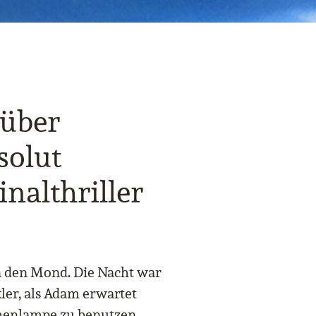
über
solut
nalthriller
n den Mond. Die Nacht war
ler, als Adam erwartet
chenlampe zu benutzen,