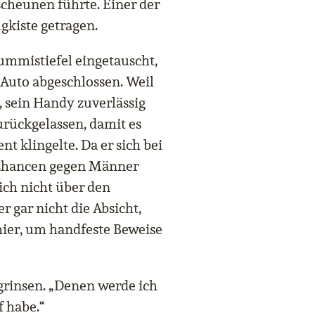
heunen führte. Einer der
kiste getragen.
mmistiefel eingetauscht,
 Auto abgeschlossen. Weil
, sein Handy zuverlässig
urückgelassen, damit es
 klingelte. Da er sich bei
 Chancen gegen Männer
ich nicht über den
 gar nicht die Absicht,
hier, um handfeste Beweise
 grinsen. „Denen werde ich
f habe.“