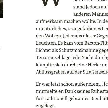
stand jedoch auß
anderen Männer 
aufmerksam machen wollte. In der
unnatürliches, orangefarbenes L
den Wolken. Jeder aus dieser Gege
Leuchten. Es kam vom Bacton-Flüs
:
Lichter als Schutzmaßnahme geg
Terroranschläge jede Nacht durc
kämpfte sich durch eine Hecke und
Abflussgraben auf der Straßenseite
Er war jetzt schon außer Atem. „Ich
murmelte er. Dank seines Ruhesta
für traditionell gebrautes Bier hat
zugelegt.