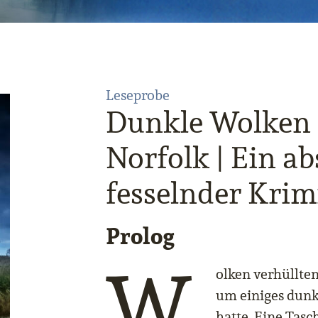
Leseprobe
Dunkle Wolken 
Norfolk | Ein ab
fesselnder Krimi
Prolog
W
olken verhüllte
um einiges dunk
hatte. Eine Tas