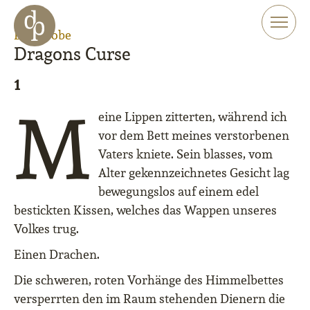
Zum Haupt-Inhalt springen
Zur Navigation springen
Leseprobe
Zur Website-Suche springen
Dragons Curse
1
M
eine Lippen zitterten, während ich
vor dem Bett meines verstorbenen
Vaters kniete. Sein blasses, vom
Alter gekennzeichnetes Gesicht lag
bewegungslos auf einem edel
bestickten Kissen, welches das Wappen unseres
Volkes trug.
Einen Drachen.
Die schweren, roten Vorhänge des Himmelbettes
versperrten den im Raum stehenden Dienern die