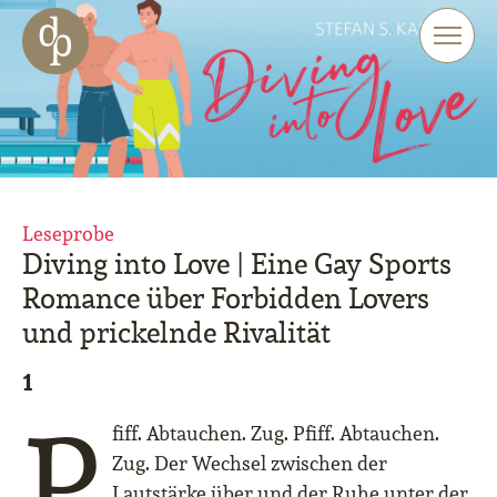
Zum Haupt-Inhalt springen
Zur Navigation springen
Zur Website-Suche springen
Leseprobe
Diving into Love | Eine Gay Sports
Romance über Forbidden Lovers
und prickelnde Rivalität
1
P
fiff. Abtauchen. Zug. Pfiff. Abtauchen.
Zug. Der Wechsel zwischen der
Lautstärke über und der Ruhe unter der