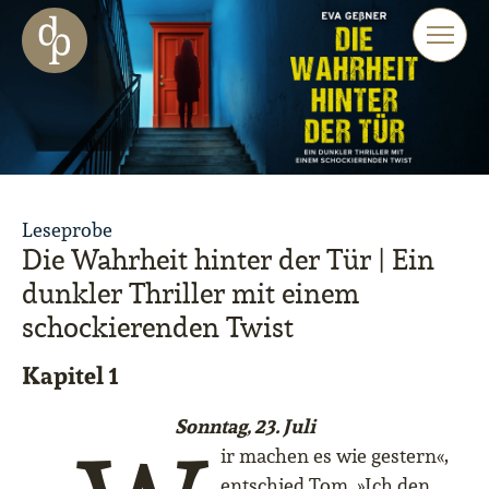
Zum Haupt-Inhalt springen
Zur Navigation springen
Zur Website-Suche springen
Leseprobe
Die Wahrheit hinter der Tür | Ein
dunkler Thriller mit einem
schockierenden Twist
Kapitel 1
Sonntag, 23. Juli
ir machen es wie gestern«,
entschied Tom. »Ich den