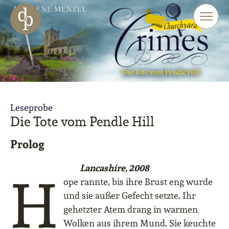
Zum Haupt-Inhalt springen
Zur Navigation springen
Zur Website-Suche springen
Leseprobe
Die Tote vom Pendle Hill
Prolog
Lancashire, 2008
H
ope rannte, bis ihre Brust eng wurde
und sie außer Gefecht setzte. Ihr
gehetzter Atem drang in warmen
Wolken aus ihrem Mund. Sie keuchte