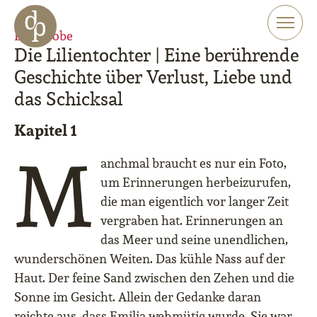
Zum Haupt-Inhalt springen
Zur Navigation springen
Leseprobe
Zur Website-Suche springen
Die Lilientochter | Eine berührende
Geschichte über Verlust, Liebe und
das Schicksal
Kapitel 1
M
anchmal braucht es nur ein Foto,
um Erinnerungen herbeizurufen,
die man eigentlich vor langer Zeit
vergraben hat. Erinnerungen an
das Meer und seine unendlichen,
wunderschönen Weiten. Das kühle Nass auf der
Haut. Der feine Sand zwischen den Zehen und die
Sonne im Gesicht. Allein der Gedanke daran
reichte aus, dass Emilia wehmütig wurde. Sie war