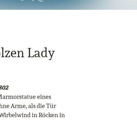
olzen Lady
802
 Marmorstatue eines
ne Arme, als die Tür
Wirbelwind in Röcken in