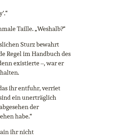
‘.“
hmale Taille. „Weshalb?“
slichen Sturz bewahrt
ede Regel im Handbuch des
enn existierte –, war er
halten.
s ihr entfuhr, verriet
 sind ein unerträglich
 abgesehen der
sehen habe.“
ain ihr nicht