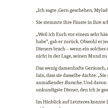
„Ich sagte ‚Gern geschehen, Mylady
Sie stemmte ihre Fäuste in ihre sc
„Weil ich Euch vor einem sehr häs
habe“, gab er zurück. Obwohl er j
Dieners brach – wenn ein solches d
nicht in der Lage, seinen Mund zu 
Das wenig damenhafte Geräusch, da
Iain, dass sie dasselbe dachte. „Sie
anmaßender
Bursche
. Und davon
unkundigste Diener, den ich je ge
Im Hinblick auf Letzteres konnte I