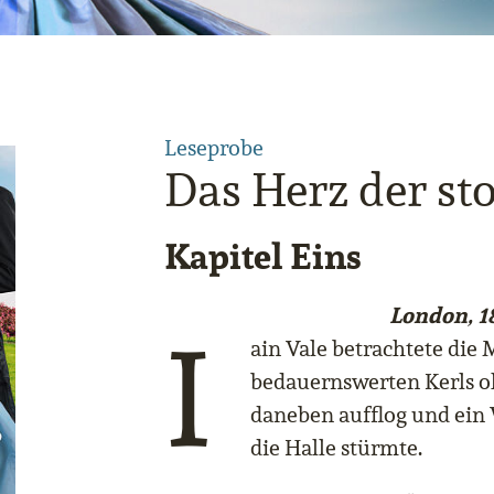
Leseprobe
Das Herz der st
Kapitel Eins
London, 1
I
ain Vale betrachtete die
bedauernswerten Kerls oh
daneben aufflog und ein 
die Halle stürmte.