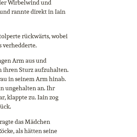
e der Wirbelwind und
 und rannte direkt in Iain
stolperte rückwärts, wobei
s verhedderte.
langen Arm aus und
 ihren Sturz aufzuhalten.
Frau in seinem Arm hinab.
n ungehalten an. Ihr
, klappte zu. Iain zog
rück.
 fragte das Mädchen
öcke, als hätten seine