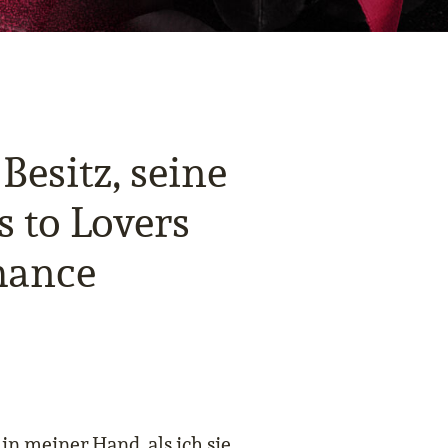
Besitz, seine
s to Lovers
mance
 in meiner Hand, als ich sie