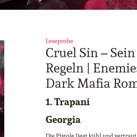
Leseprobe
Cruel Sin – Sein 
Regeln | Enemie
Dark Mafia Ro
1. Trapani
Georgia
Die Pistole liegt kühl und vertraut