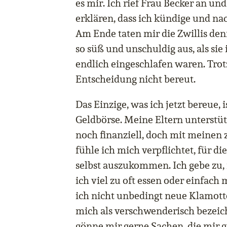
es mir. Ich rief Frau Becker an und
erklären, dass ich kündige und n
Am Ende taten mir die Zwillis den
so süß und unschuldig aus, als sie
endlich eingeschlafen waren. Tro
Entscheidung nicht bereut.
Das Einzige, was ich jetzt bereue, 
Geldbörse. Meine Eltern unterst
noch finanziell, doch mit meinen
fühle ich mich verpflichtet, für di
selbst auszukommen. Ich gebe zu
ich viel zu oft essen oder einfac
ich nicht unbedingt neue Klamotte
mich als verschwenderisch bezeic
gönne mir gerne Sachen, die mir g