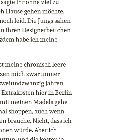
 sagte ihr ohne viel zu
ach Hause gehen möchte.
noch leid. Die Jungs sahen
 in ihren Designerbettchen
tzdem habe ich meine
ist meine chronisch leere
ützen mich zwar immer
 zweiundzwanzig Jahren
e Extrakosten hier in Berlin
, mit meinen Mädels gehe
h mal shoppen, auch wenn
n brauche. Nicht, dass ich
hnen würde. Aber ich
uttun, und die kosten ja