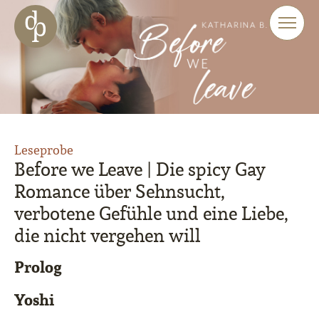
Zum Haupt-Inhalt springen
Zur Navigation springen
Zur Website-Suche springen
Leseprobe
Before we Leave | Die spicy Gay
Romance über Sehnsucht,
verbotene Gefühle und eine Liebe,
die nicht vergehen will
Prolog
Yoshi