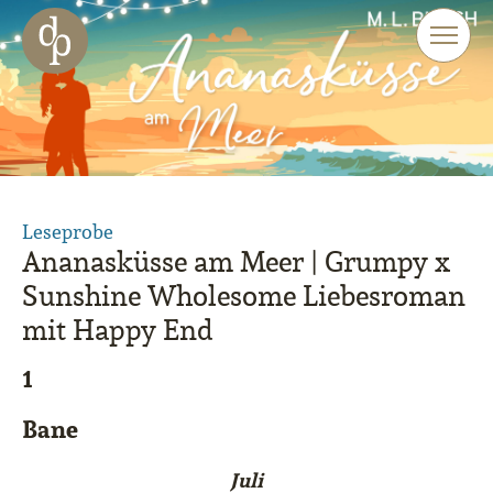
Zum Haupt-Inhalt springen
Zur Navigation springen
Zur Website-Suche springen
Leseprobe
Ananasküsse am Meer | Grumpy x
Sunshine Wholesome Liebesroman
mit Happy End
1
Bane
Juli