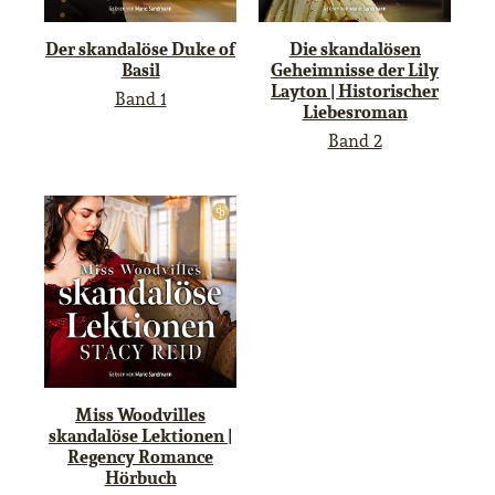
Der skandalöse Duke of
Die skandalösen
Basil
Geheimnisse der Lily
Layton | Historischer
Band 1
Liebesroman
Band 2
Miss Woodvilles
skandalöse Lektionen |
Regency Romance
Hörbuch