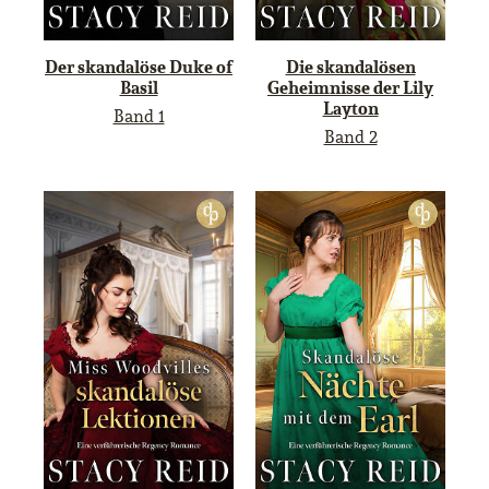
Der skandalöse Duke of
Die skandalösen
Basil
Geheimnisse der Lily
Layton
Band 1
Band 2