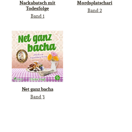
Nackabatsch mit
Mordsplatschari
Todesfolge
Band 2
Band 1
Net ganz bacha
Band 3