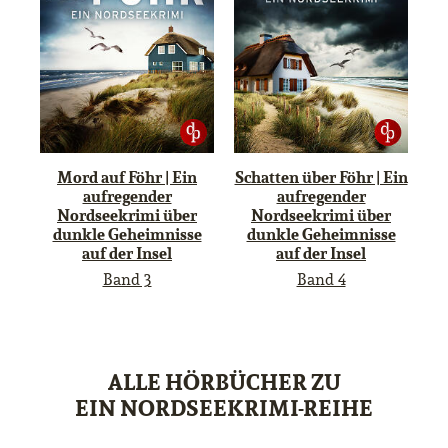
Mord auf Föhr | Ein
Schatten über Föhr | Ein
aufregender
aufregender
Nordseekrimi über
Nordseekrimi über
dunkle Geheimnisse
dunkle Geheimnisse
auf der Insel
auf der Insel
Band 3
Band 4
ALLE HÖRBÜCHER ZU
EIN NORDSEEKRIMI-REIHE