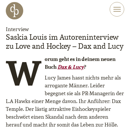
Zum Haupt-Inhalt springen
Zur Navigation springen
Zur Website-Suche springen
Interview
Saskia Louis im Autoreninterview
zu Love and Hockey – Dax and Lucy
W
orum geht es in deinem neuen
Buch
Dax & Lucy
?
Lucy James hasst nichts mehr als
arrogante Männer. Leider
begegnet sie als PR-Managerin der
L.A Hawks einer Menge davon. Ihr Anführer: Dax
Temple. Der lästig attraktive Eishockeyspieler
beschwört einen Skandal nach dem anderen
herauf und macht ihr somit das Leben zur Hölle.