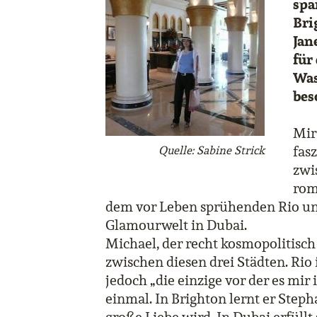
spa
Bri
Jan
für
Was
bes
Mir
fas
Quelle: Sabine Strick
zwi
rom
dem vor Leben sprühenden Rio un
Glamourwelt in Dubai.
Michael, der recht kosmopolitisch
zwischen diesen drei Städten. Rio 
jedoch „die einzige vor der es mir 
einmal. In Brighton lernt er Steph