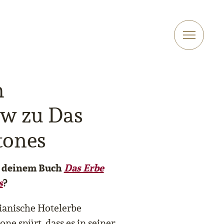
m
ew zu Das
tones
n deinem Buch
Das Erbe
s
?
lianische Hotelerbe
one spürt, dass es in seiner