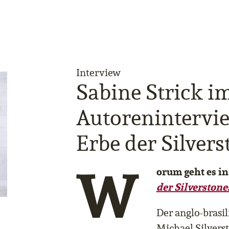
Interview
Sabine Strick i
Autorenintervi
Erbe der Silvers
W
orum geht es i
der Silverstone
Der anglo-brasi
Michael Silverst