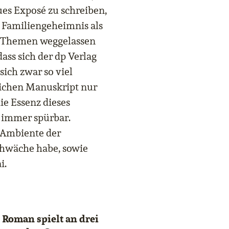
ues Exposé zu schreiben,
n Familiengeheimnis als
e Themen weggelassen
dass sich der dp Verlag
 sich zwar so viel
lichen Manuskript nur
e Essenz dieses
h immer spürbar.
 Ambiente der
Schwäche habe, sowie
i.
 Roman spielt an drei