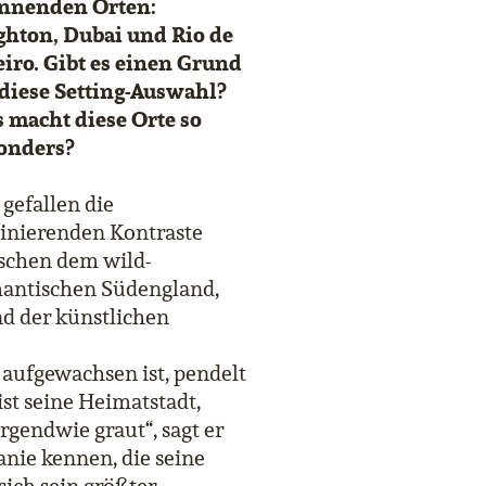
nnenden Orten:
ghton, Dubai und Rio de
eiro. Gibt es einen Grund
 diese Setting-Auswahl?
 macht diese Orte so
onders?
 gefallen die
zinierenden Kontraste
schen dem wild-
antischen Südengland,
d der künstlichen
 aufgewachsen ist, pendelt
ist seine Heimatstadt,
irgendwie graut“, sagt er
anie kennen, die seine