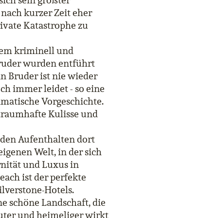
sich sein größter
 nach kurzer Zeit eher
ivate Katastrophe zu
rem kriminell und
bruder wurden entführt
in Bruder ist nie wieder
h immer leidet - so eine
matische Vorgeschichte.
e traumhafte Kulisse und
iden Aufenthalten dort
eigenen Welt, in der sich
nität und Luxus in
ach ist der perfekte
ilverstone-Hotels.
e schöne Landschaft, die
uter und heimeliger wirkt