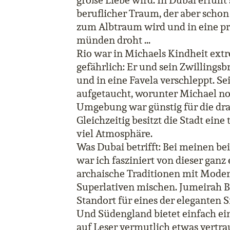
große Liebe wird. In Dubai erfüllt 
beruflicher Traum, der aber schon
zum Albtraum wird und in eine pr
münden droht ...
Rio war in Michaels Kindheit ext
gefährlich: Er und sein Zwillings
und in eine Favela verschleppt. Se
aufgetaucht, worunter Michael noc
Umgebung war günstig für die dra
Gleichzeitig besitzt die Stadt ein
viel Atmosphäre.
Was Dubai betrifft: Bei meinen be
war ich fasziniert von dieser ganz 
archaische Traditionen mit Moder
Superlativen mischen. Jumeirah Be
Standort für eines der eleganten S
Und Südengland bietet einfach ein
auf Leser vermutlich etwas vertra