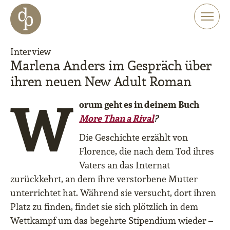
Zum Haupt-Inhalt springen
Zur Navigation springen
Zur Website-Suche springen
Interview
Marlena Anders im Gespräch über
ihren neuen New Adult Roman
W
orum geht es in deinem Buch
More Than a Rival
?
Die Geschichte erzählt von
Florence, die nach dem Tod ihres
Vaters an das Internat
zurückkehrt, an dem ihre verstorbene Mutter
unterrichtet hat. Während sie versucht, dort ihren
Platz zu finden, findet sie sich plötzlich in dem
Wettkampf um das begehrte Stipendium wieder –