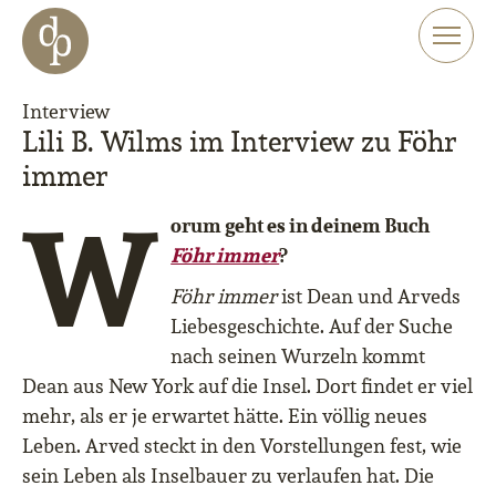
Zum Haupt-Inhalt springen
Zur Navigation springen
Zur Website-Suche springen
Interview
Lili B. Wilms im Interview zu Föhr
immer
W
orum geht es in deinem Buch
Föhr immer
?
Föhr immer
ist Dean und Arveds
Liebesgeschichte. Auf der Suche
nach seinen Wurzeln kommt
Dean aus New York auf die Insel. Dort findet er viel
mehr, als er je erwartet hätte. Ein völlig neues
Leben. Arved steckt in den Vorstellungen fest, wie
sein Leben als Inselbauer zu verlaufen hat. Die