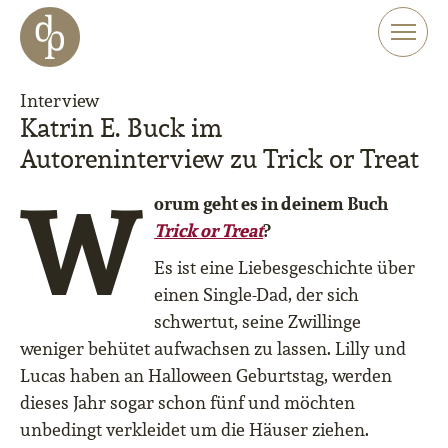
Zum Haupt-Inhalt springen
Zur Navigation springen
Zur Website-Suche springen
Interview
Katrin E. Buck im
Autoreninterview zu Trick or Treat
W
orum geht es in deinem Buch
T
rick or Treat
?
Es ist eine Liebesgeschichte über
einen Single-Dad, der sich
schwertut, seine Zwillinge
weniger behütet aufwachsen zu lassen. Lilly und
Lucas haben an Halloween Geburtstag, werden
dieses Jahr sogar schon fünf und möchten
unbedingt verkleidet um die Häuser ziehen.