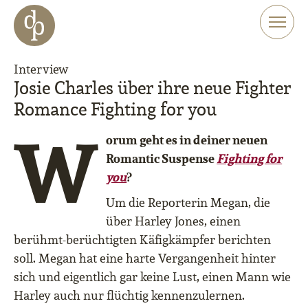
Zum Haupt-Inhalt springen
Zur Navigation springen
Zur Website-Suche springen
Interview
Josie Charles über ihre neue Fighter
Romance Fighting for you
W
orum geht es in deiner neuen
Romantic Suspense
Fighting for
you
?
Um die Reporterin Megan, die
ü
ber Harley Jones, einen
ber
ü
hmt-ber
ü
chtigten K
ä
figk
ä
mpfer berichten
soll. Megan hat eine harte Vergangenheit hinter
sich und eigentlich gar keine Lust, einen Mann wie
Harley auch nur fl
ü
chtig kennenzulernen.