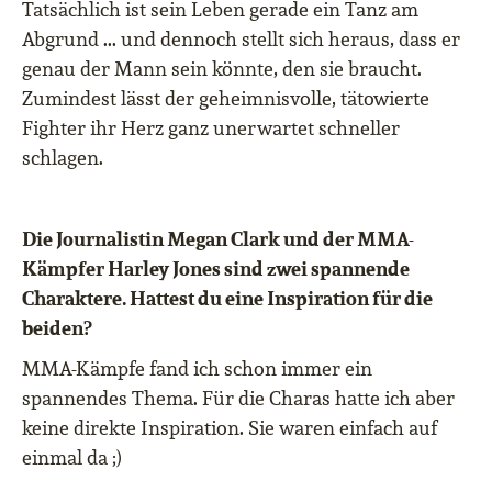
Tats
ä
chlich ist sein Leben gerade ein Tanz am
Abgrund ... und dennoch stellt sich heraus, dass er
genau der Mann sein k
ö
nnte, den sie braucht.
Zumindest l
ä
sst der geheimnisvolle, t
ä
towierte
Fighter ihr Herz ganz unerwartet schneller
schlagen.
Die Journalistin Megan Clark und der MMA-
Kämpfer Harley Jones sind zwei spannende
Charaktere. Hattest du eine Inspiration für die
beiden?
MMA-K
ä
mpfe fand ich schon immer ein
spannendes Thema. F
ü
r die Charas hatte ich aber
keine direkte Inspiration. Sie waren einfach auf
einmal da ;)