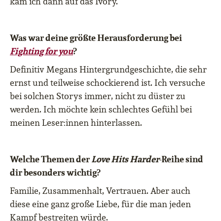
kam ich dann auf das Ivory.
Was war deine größte Herausforderung bei
Fighting for you
?
Definitiv Megans Hintergrundgeschichte, die sehr
ernst und teilweise schockierend ist. Ich versuche
bei solchen Storys immer, nicht zu d
ü
ster zu
werden. Ich m
ö
chte kein schlechtes Gef
ü
hl bei
meinen Leser:innen hinterlassen.
Welche Themen der
Love Hits Harder
-Reihe sind
dir besonders wichtig?
Familie, Zusammenhalt, Vertrauen. Aber auch
diese eine ganz gro
ß
e Liebe, f
ü
r die man jeden
Kampf bestreiten w
ü
rde.