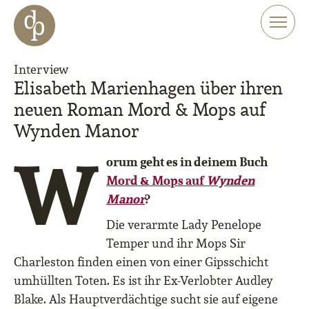
Zum Haupt-Inhalt springen
Zur Navigation springen
Zur Website-Suche springen
Interview
Elisabeth Marienhagen über ihren
neuen Roman Mord & Mops auf
Wynden Manor
W
orum geht es in deinem Buch
Mord & Mops auf
Wynden
Manor
?
Die verarmte Lady Penelope
Temper und ihr Mops Sir
Charleston finden einen von einer Gipsschicht
umhüllten Toten. Es ist ihr Ex-Verlobter Audley
Blake. Als Hauptverdächtige sucht sie auf eigene