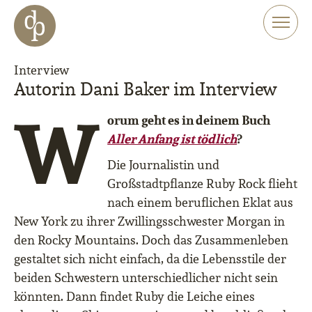
Zum Haupt-Inhalt springen
Zur Navigation springen
Zur Website-Suche springen
Interview
Autorin Dani Baker im Interview
W
orum geht es in deinem Buch
Aller Anfang ist tödlich
?
Die Journalistin und
Großstadtpflanze Ruby Rock flieht
nach einem beruflichen Eklat aus
New York zu ihrer Zwillingsschwester Morgan in
den Rocky Mountains. Doch das Zusammenleben
gestaltet sich nicht einfach, da die Lebensstile der
beiden Schwestern unterschiedlicher nicht sein
könnten. Dann findet Ruby die Leiche eines