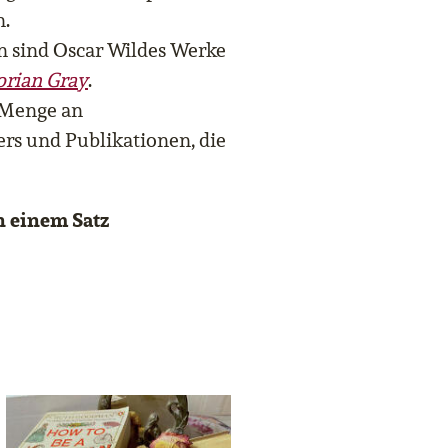
n.
n sind Oscar Wildes Werke
orian Gray
.
 Menge an
rs und Publikationen, die
n einem Satz