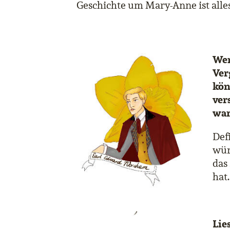
Geschichte um Mary-Anne ist alles
Wen
Ver
kön
ver
wa
Defi
wür
das
hat.
Lie