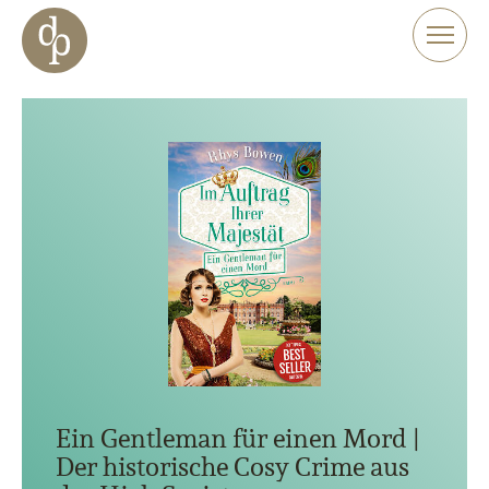
Zum Haupt-Inhalt springen
Zur Navigation springen
Zur Website-Suche springen
Ein Gentleman für einen Mord |
Der historische Cosy Crime aus