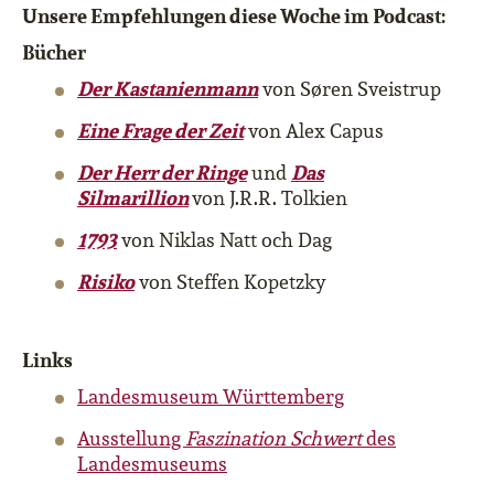
Unsere Empfehlungen diese Woche im Podcast:
Bücher
Der Kastanienmann
von Søren Sveistrup
Eine Frage der Zeit
von Alex Capus
Der Herr der Ringe
Das
und
Silmarillion
von J.R.R. Tolkien
1793
von Niklas Natt och Dag
Risiko
von Steffen Kopetzky
Links
Landesmuseum Württemberg
Ausstellung
Faszination Schwert
des
Landesmuseums