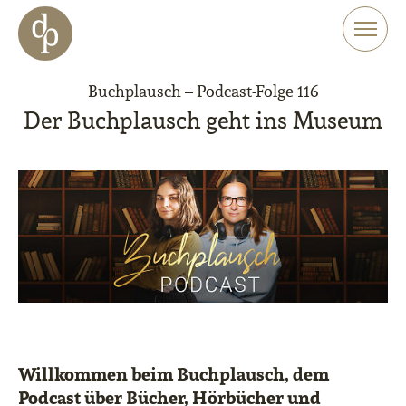
Zum Haupt-Inhalt springen
Zur Navigation springen
Zur Website-Suche springen
Buchplausch – Podcast-Folge 116
Der Buchplausch geht ins Museum
Willkommen beim Buchplausch, dem
Podcast über Bücher, Hörbücher und