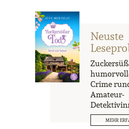
Neuste
Lesepro
Zuckersüße
humorvoll
Crime run
Amateur-
Detektivi
MEHR ERF