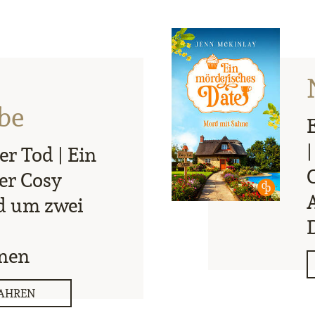
be
r Tod | Ein
er Cosy
d um zwei
nnen
AHREN