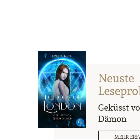
Neuste
Lesepro
Geküsst v
Dämon
MEHR ERF