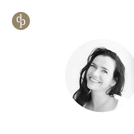
Zum Haupt-Inhalt springen
Zur Navigation springen
Zur Website-Suche springen