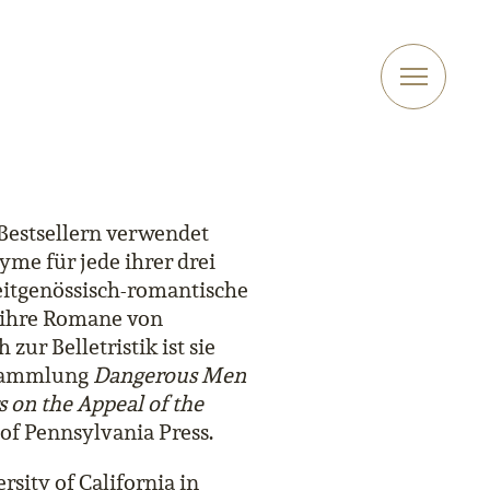
-Bestsellern verwendet
me für jede ihrer drei
zeitgenössisch-romantische
 ihre Romane von
ur Belletristik ist sie
hsammlung
Dangerous Men
 on the Appeal of the
of Pennsylvania Press.
rsity of California in