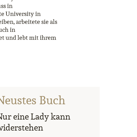
ss in
te University in
iben, arbeitete sie als
uch in
et und lebt mit ihrem
Neustes Buch
Nur eine Lady kann
widerstehen