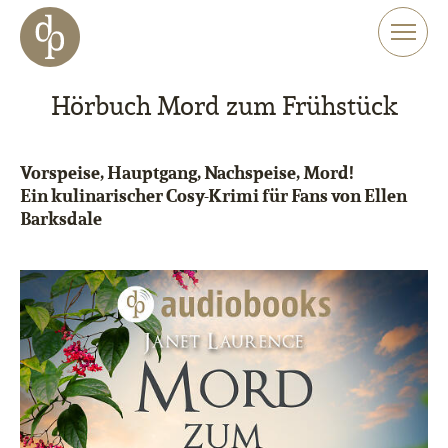
Zum Haupt-Inhalt springen
Zur Navigation springen
Zur Website-Suche springen
Hörbuch Mord zum Frühstück
Vorspeise, Hauptgang, Nachspeise, Mord!
Ein kulinarischer Cosy-Krimi für Fans von Ellen
Barksdale